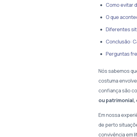
Como evitar d
O que acontec
Diferentes si
Conclusão: Ca
Perguntas fr
Nós sabemos que 
costuma envolver
confiança são co
ou patrimonial
Em nossa experiê
de perto situaçõ
convivência em l