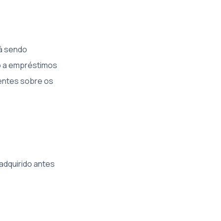
á sendo
do a empréstimos
gentes sobre os
adquirido antes