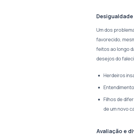
Desigualdade 
Um dos problemas
favorecido, mesm
feitos ao longo 
desejos do falec
Herdeiros ins
Entendimento 
Filhos de dif
de um novo c
Avaliação e di