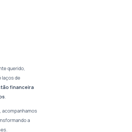
te querido,
é laços de
tão financeira
os
.
los, acompanhamos
ransformando a
ses.