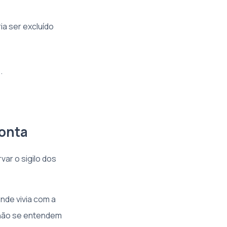
a ser excluído
.
conta
ar o sigilo dos
nde vivia com a
 não se entendem