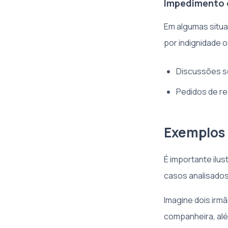
Impedimento o
Em algumas situa
por indignidade 
Discussões so
Pedidos de re
Exemplos 
É importante ilu
casos analisados
Imagine dois irm
companheira, alé