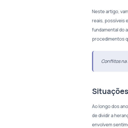
Neste artigo, va
reais, possíveis 
fundamental do 
procedimentos qu
Conflitos na
Situações
Ao longo dos an
de dividir a hera
envolvem sentime