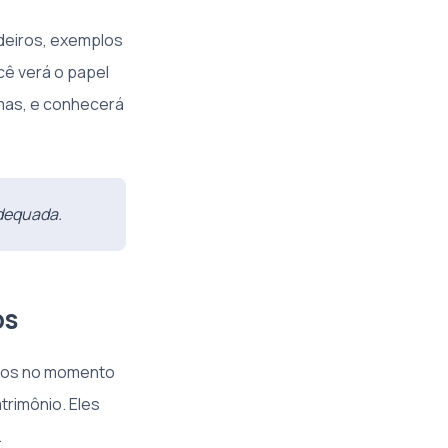
rdeiros, exemplos
cê verá o papel
mas, e conhecerá
adequada.
os
ulos no momento
trimônio. Eles
.