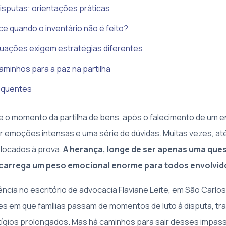
isputas: orientações práticas
e quando o inventário não é feito?
tuações exigem estratégias diferentes
minhos para a paz na partilha
equentes
o momento da partilha de bens, após o falecimento de um en
 emoções intensas e uma série de dúvidas. Muitas vezes, at
locados à prova.
A herança, longe de ser apenas uma ques
, carrega um peso emocional enorme para todos envolvid
ncia no escritório de advocacia Flaviane Leite, em São Car
es em que famílias passam de momentos de luto à disputa, t
itígios prolongados. Mas há caminhos para sair desses impas