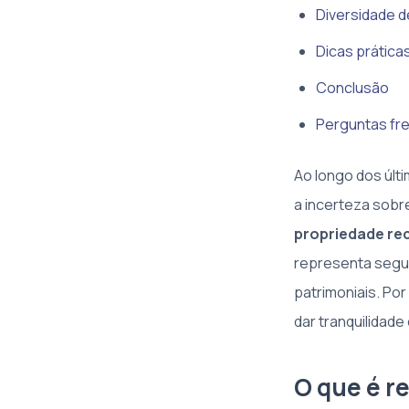
Diversidade d
Dicas prátic
Conclusão
Perguntas fre
Ao longo dos últ
a incerteza sobr
propriedade re
representa segur
patrimoniais. Po
dar tranquilidade
O que é re