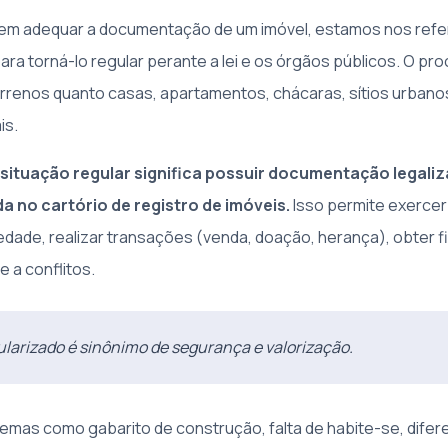
em adequar a documentação de um imóvel, estamos nos refe
ra torná-lo regular perante a lei e os órgãos públicos. O p
errenos quanto casas, apartamentos, chácaras, sítios urbanos
is.
 situação regular significa possuir documentação legaliz
da no cartório de registro de imóveis.
Isso permite exerce
edade, realizar transações (venda, doação, herança), obter 
e a conflitos.
ularizado é sinônimo de segurança e valorização.
lemas como gabarito de construção, falta de habite-se, dife