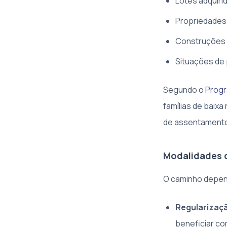
Lotes adquiri
Propriedades 
Construções 
Situações de
Segundo o
Progr
famílias de baix
de assentamento
Modalidades d
O caminho depend
Regularizaçã
beneficiar co