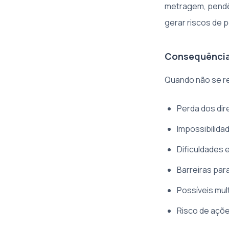
metragem, pendên
gerar riscos de 
Consequências
Quando não se re
Perda dos dir
Impossibilida
Dificuldades e
Barreiras par
Possíveis mul
Risco de ações