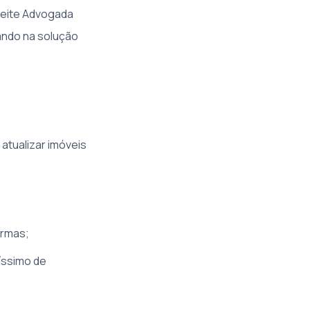
Leite Advogada
ando na solução
atualizar imóveis
ormas;
íssimo de