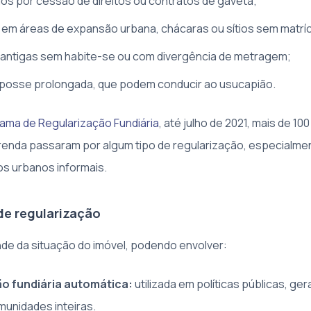
dos por cessão de direitos ou contratos de gaveta;
em áreas de expansão urbana, chácaras ou sítios sem matrícul
antigas sem habite-se ou com divergência de metragem;
 posse prolongada, que podem conducir ao usucapião.
ama de Regularização Fundiária
, até julho de 2021, mais de 100
a renda passaram por algum tipo de regularização, especialm
s urbanos informais.
e regularização
e da situação do imóvel, podendo envolver:
o fundiária automática:
utilizada em políticas públicas, ge
munidades inteiras.