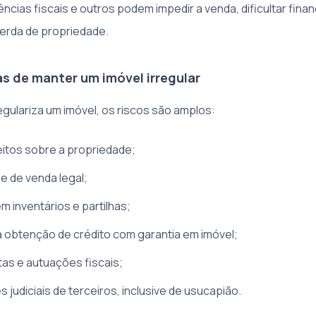
cias fiscais e outros podem impedir a venda, dificultar fina
perda de propriedade.
 de manter um imóvel irregular
gulariza um imóvel, os riscos são amplos:
eitos sobre a propriedade;
de de venda legal;
m inventários e partilhas;
a obtenção de crédito com garantia em imóvel;
tas e autuações fiscais;
 judiciais de terceiros, inclusive de usucapião.