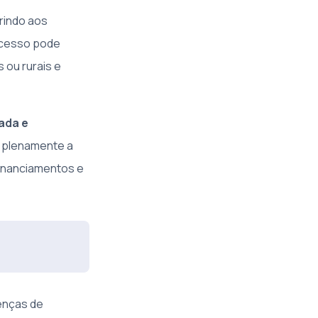
rindo aos
rocesso pode
 ou rurais e
ada e
r plenamente a
financiamentos e
renças de