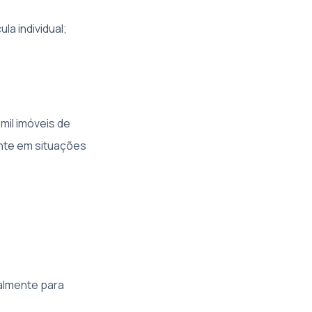
a individual;
 mil imóveis de
ente em situações
ralmente para