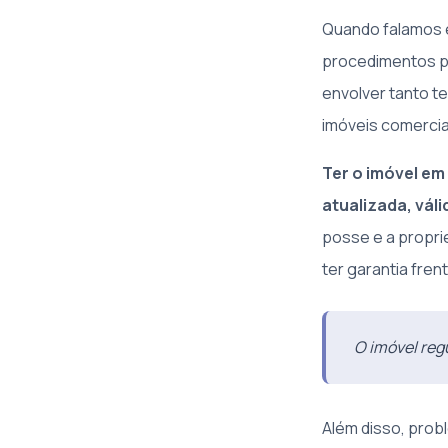
Quando falamos 
procedimentos pa
envolver tanto t
imóveis comercia
Ter o imóvel em
atualizada, váli
posse e a propri
ter garantia frent
O imóvel reg
Além disso, prob