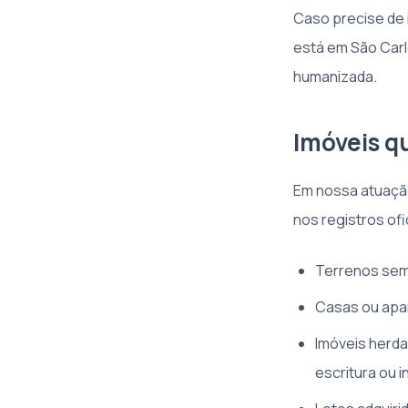
Caso precise de 
está em São Carl
humanizada.
Imóveis q
Em nossa atuação
nos registros ofic
Terrenos sem 
Casas ou apa
Imóveis herda
escritura ou i