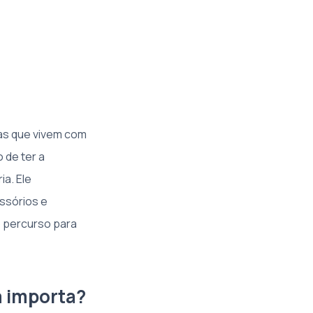
as que vivem com
 de ter a
ia. Ele
essórios e
o percurso para
a importa?